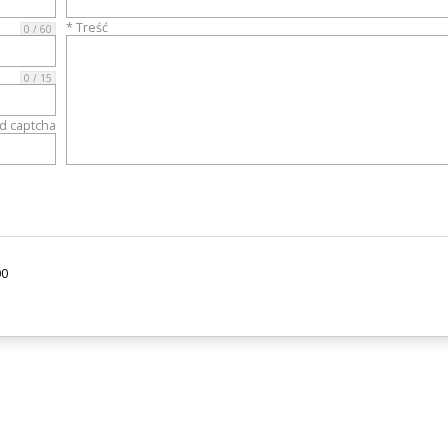
* Treść
0 / 60
0 / 15
od captcha
00