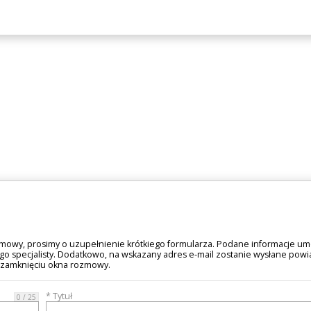
mowy, prosimy o uzupełnienie krótkiego formularza. Podane informacje um
go specjalisty. Dodatkowo, na wskazany adres e-mail zostanie wysłane pow
 zamknięciu okna rozmowy.
* Tytuł
0 / 25