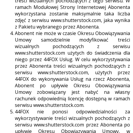
treści wizualnych pochodzących z tego serwisu. W
ramach Modułowej Strony Internetowej Abonenta
wykorzystana zostanie maksymalnie taka liczba
zdjęć z serwisu www.shutterstock.com, jaka wynika
z Pakietu wybranego przez Abonenta.
Abonent nie może w czasie Okresu Obowiązywania
Umowy samodzielnie modyfikować treści
wizualnych pochodzących z serwisu
www.shutterstock.com użytych do świadczenia dla
niego przez 44FOX Usług. W celu wykorzystywania
przez Abonenta treści wizualnych pochodzących z
serwisu www.shutterstock.com, użytych przez
44FOX do wykonywania Usług na rzecz Abonenta,
Abonent po upływie Okresu Obowiązywania
Umowy zobowiązany jest nabyć na własny
rachunek odpowiednią licencję dostępną w ramach
serwisu www.shutterstock.com.
44FOX nie ponosi odpowiedzialności za
wykorzystywanie treści wizualnych pochodzących z
serwisu www.shutterstock.com przez Abonenta po
upływie Okresu Obowiązywania Umowy, w