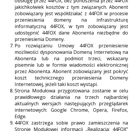
obsługę przez 44FOX, bez ponoszenia przez 44FOX
jakichkolwiek kosztów z tym związanych. Abonent
zobowiązany jest współdziałać z 44FOX w procesie
przeniesienia domeny na infrastrukturę
informatyczną 44FOX, w tym zobowiązany jest
udostępnić 44FOX dane Abonenta niezbędne do
przeniesienia Domeny.
Po rozwiązaniu Umowy 44FOX przeniesienie
możliwości dysponowania Domeną Internetową na
Abonenta lub na podmiot trzeci, wskazany
pisemnie lub w formie wiadomości elektronicznej
przez Abonenta. Abonent zobowiązany jest pokryć
koszt technicznego przeniesienia Domeny
Internetowej, jeżeli taki koszt wystąpi.
Strona Modułowa przygotowana zostanie w celu
prawidłowego działania na trzech najbardziej
aktualnych wersjach następujących przeglądarek
internetowych: Google Chrome, Opera, Firefox,
Edge.
44FOX zastrzega sobie prawo zamieszczenia na
Stronie Modułowej informacji „Realizacja: 44FOX”