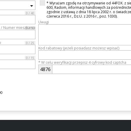
* Wyrażam zgodę na otrzymywanie od 44FOX. z sied
600, Radom, informacji handlowych za pośrednictw
zgodnie z ustawą z dnia 18 lipca 2002 r. o świadczen
0 / 40
czerwca 2016 r., Dz.U. z 2016 r., poz. 1030).
Uwagi
/ Numer mieszkania
0 / 10
o
0 / 25
Kod rabatowy (jeżeli posiadasz możesz wpisać)
0 / 15
* W celu weryfikacji przepisz 4 cyfrowy kod captcha
4
8
7
6
00