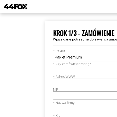
KROK 1/3 - ZAMÓWIENIE
Wpisz dane potrzebne do zawarcia umo
* Pakiet
* Czy zamówić domenę?
* Adres WWW
NIP
* Nazwa firmy
* Kraj