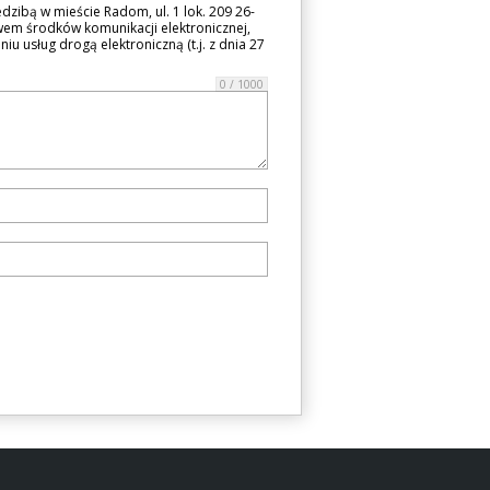
zibą w mieście Radom, ul. 1 lok. 209 26-
em środków komunikacji elektronicznej,
iu usług drogą elektroniczną (t.j. z dnia 27
0 / 1000