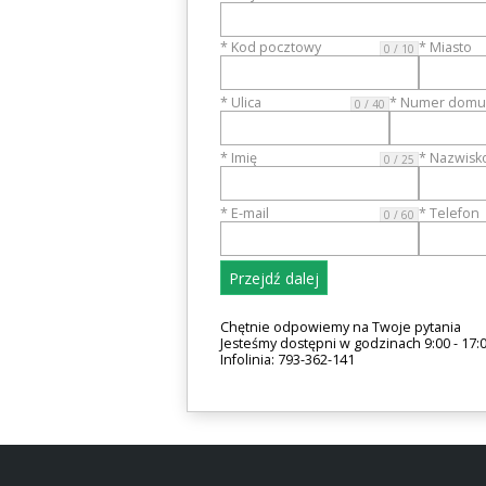
* Kod pocztowy
* Miasto
0 / 10
* Ulica
* Numer domu 
0 / 40
* Imię
* Nazwisk
0 / 25
* E-mail
* Telefon
0 / 60
Przejdź dalej
Chętnie odpowiemy na Twoje pytania
Jesteśmy dostępni w godzinach 9:00 - 17:
Infolinia: 793-362-141