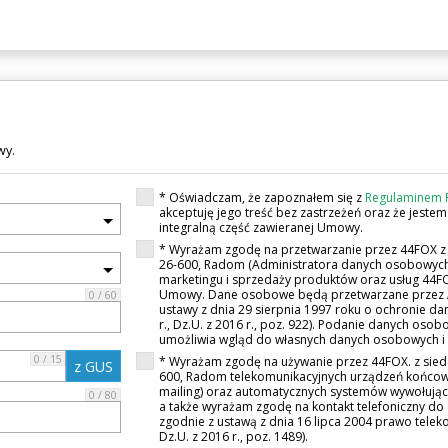
wy.
* Oświadczam, że zapoznałem się z
Regulaminem 
akceptuję jego treść bez zastrzeżeń oraz że jeste
integralną część zawieranej Umowy.
* Wyrażam zgodę na przetwarzanie przez 44FOX z s
26-600, Radom (Administratora danych osobowych
marketingu i sprzedaży produktów oraz usług 44FO
Umowy. Dane osobowe będą przetwarzane przez A
0 / 60
ustawy z dnia 29 sierpnia 1997 roku o ochronie da
r., Dz.U. z 2016 r., poz. 922). Podanie danych oso
umożliwia wgląd do własnych danych osobowych i 
0 / 15
* Wyrażam zgodę na używanie przez 44FOX. z siedzi
z GUS
600, Radom telekomunikacyjnych urządzeń końcowy
mailing) oraz automatycznych systemów wywołują
0 / 80
a także wyrażam zgodę na kontakt telefoniczny d
zgodnie z ustawą z dnia 16 lipca 2004 prawo telekom
Dz.U. z 2016 r., poz. 1489).