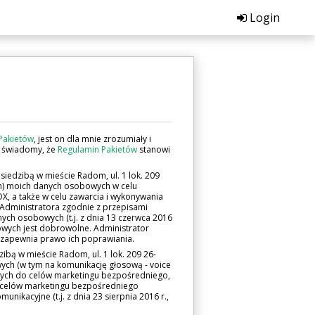
Login
Pakietów
, jest on dla mnie zrozumiały i
m świadomy, że
Regulamin Pakietów
stanowi
iedzibą w mieście Radom, ul. 1 lok. 209
) moich danych osobowych w celu
X, a także w celu zawarcia i wykonywania
dministratora zgodnie z przepisami
nych osobowych (t.j. z dnia 13 czerwca 2016
bowych jest dobrowolne. Administrator
zapewnia prawo ich poprawiania.
bą w mieście Radom, ul. 1 lok. 209 26-
ch (w tym na komunikację głosową - voice
cych do celów marketingu bezpośredniego,
o celów marketingu bezpośredniego
unikacyjne (t.j. z dnia 23 sierpnia 2016 r.,